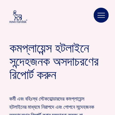
কমপ্লায়েন্স হটলাইনে
সন্দেহজনক অসদাচরণের
রিপোর্ট করুন
কর্মী এবং বহিঃস্থ স্টেকহোল্ডারদের কমপ্লায়েন্স
হটলাইনের মাধ্যমে নিরাপদে এবং গোপনে সন্দেহজনক